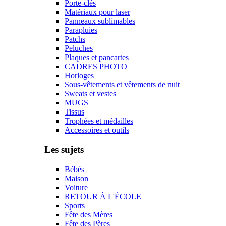
Porte-clés
Matériaux pour laser
Panneaux sublimables
Parapluies
Patchs
Peluches
Plaques et pancartes
CADRES PHOTO
Horloges
Sous-vêtements et vêtements de nuit
Sweats et vestes
MUGS
Tissus
Trophées et médailles
Accessoires et outils
Les sujets
Bébés
Maison
Voiture
RETOUR À L'ÉCOLE
Sports
Fête des Mères
Fête des Pères