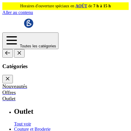
Horaires d'ouverture spéciaux en
AOÛT
de
7 h à 15 h
Aller au contenu
Toutes les catégories
Catégories
Nouveautés
Offres
Outlet
Outlet
Tout voir
Couture et Broderie