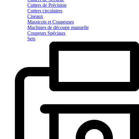
Cutters de Précision
Cutters circulaires
Ciseaux
Massicots et Coupeuses
Machines de découpe manuelle
Coupeurs Spéciaux
Sets