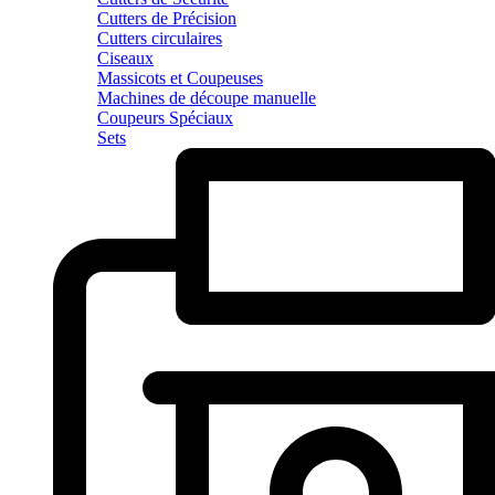
Cutters de Précision
Cutters circulaires
Ciseaux
Massicots et Coupeuses
Machines de découpe manuelle
Coupeurs Spéciaux
Sets