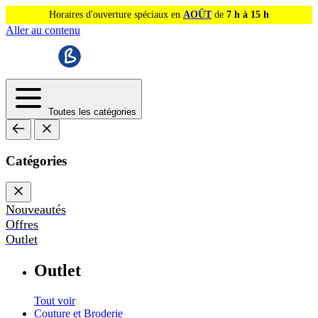
Horaires d'ouverture spéciaux en
AOÛT
de
7 h à 15 h
Aller au contenu
Toutes les catégories
Catégories
Nouveautés
Offres
Outlet
Outlet
Tout voir
Couture et Broderie