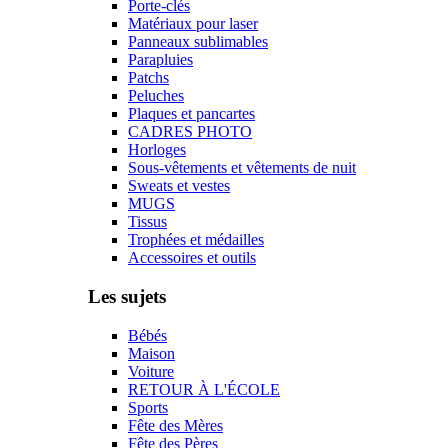
Porte-clés
Matériaux pour laser
Panneaux sublimables
Parapluies
Patchs
Peluches
Plaques et pancartes
CADRES PHOTO
Horloges
Sous-vêtements et vêtements de nuit
Sweats et vestes
MUGS
Tissus
Trophées et médailles
Accessoires et outils
Les sujets
Bébés
Maison
Voiture
RETOUR À L'ÉCOLE
Sports
Fête des Mères
Fête des Pères