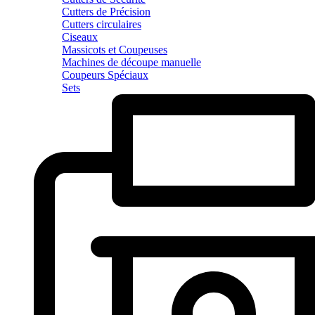
Cutters de Précision
Cutters circulaires
Ciseaux
Massicots et Coupeuses
Machines de découpe manuelle
Coupeurs Spéciaux
Sets