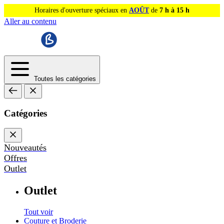
Horaires d'ouverture spéciaux en
AOÛT
de
7 h à 15 h
Aller au contenu
Toutes les catégories
Catégories
Nouveautés
Offres
Outlet
Outlet
Tout voir
Couture et Broderie