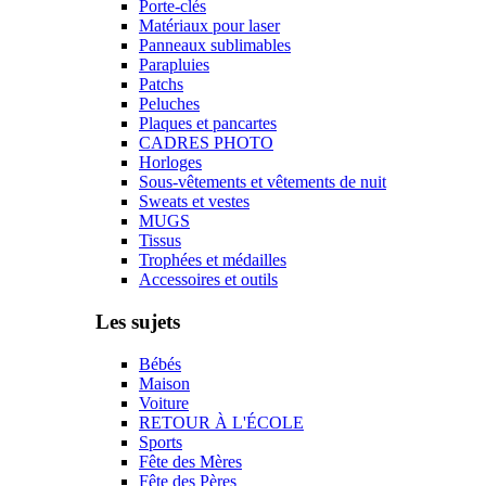
Porte-clés
Matériaux pour laser
Panneaux sublimables
Parapluies
Patchs
Peluches
Plaques et pancartes
CADRES PHOTO
Horloges
Sous-vêtements et vêtements de nuit
Sweats et vestes
MUGS
Tissus
Trophées et médailles
Accessoires et outils
Les sujets
Bébés
Maison
Voiture
RETOUR À L'ÉCOLE
Sports
Fête des Mères
Fête des Pères