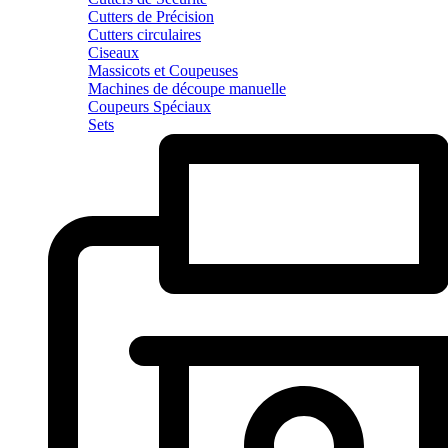
Cutters de Précision
Cutters circulaires
Ciseaux
Massicots et Coupeuses
Machines de découpe manuelle
Coupeurs Spéciaux
Sets