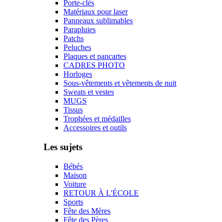
Porte-clés
Matériaux pour laser
Panneaux sublimables
Parapluies
Patchs
Peluches
Plaques et pancartes
CADRES PHOTO
Horloges
Sous-vêtements et vêtements de nuit
Sweats et vestes
MUGS
Tissus
Trophées et médailles
Accessoires et outils
Les sujets
Bébés
Maison
Voiture
RETOUR À L'ÉCOLE
Sports
Fête des Mères
Fête des Pères