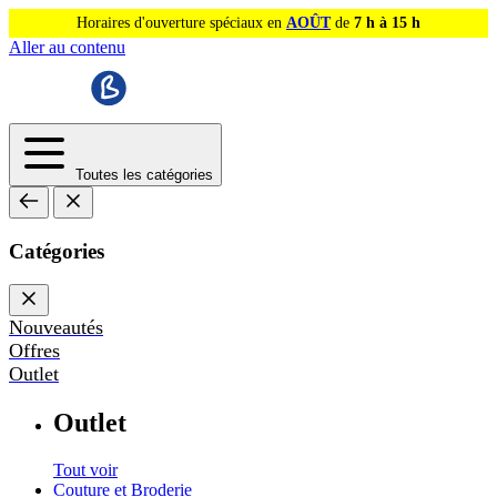
Horaires d'ouverture spéciaux en
AOÛT
de
7 h à 15 h
Aller au contenu
Toutes les catégories
Catégories
Nouveautés
Offres
Outlet
Outlet
Tout voir
Couture et Broderie