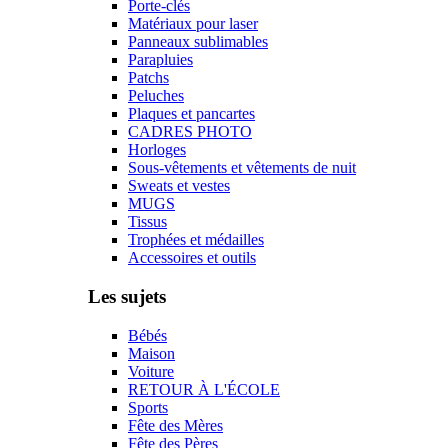
Porte-clés
Matériaux pour laser
Panneaux sublimables
Parapluies
Patchs
Peluches
Plaques et pancartes
CADRES PHOTO
Horloges
Sous-vêtements et vêtements de nuit
Sweats et vestes
MUGS
Tissus
Trophées et médailles
Accessoires et outils
Les sujets
Bébés
Maison
Voiture
RETOUR À L'ÉCOLE
Sports
Fête des Mères
Fête des Pères