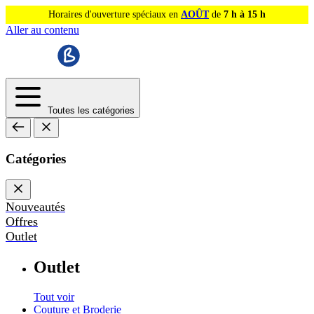
Horaires d'ouverture spéciaux en
AOÛT
de
7 h à 15 h
Aller au contenu
Toutes les catégories
Catégories
Nouveautés
Offres
Outlet
Outlet
Tout voir
Couture et Broderie