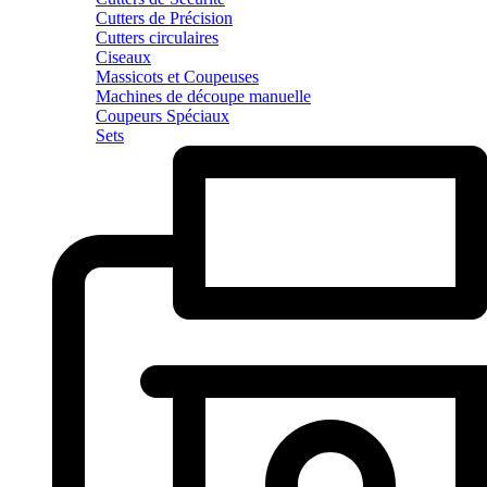
Cutters de Précision
Cutters circulaires
Ciseaux
Massicots et Coupeuses
Machines de découpe manuelle
Coupeurs Spéciaux
Sets