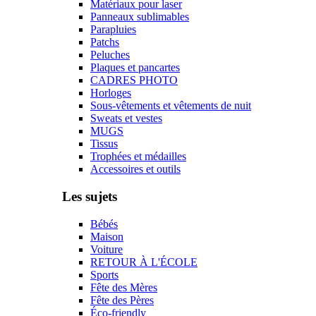
Matériaux pour laser
Panneaux sublimables
Parapluies
Patchs
Peluches
Plaques et pancartes
CADRES PHOTO
Horloges
Sous-vêtements et vêtements de nuit
Sweats et vestes
MUGS
Tissus
Trophées et médailles
Accessoires et outils
Les sujets
Bébés
Maison
Voiture
RETOUR À L'ÉCOLE
Sports
Fête des Mères
Fête des Pères
Éco-friendly