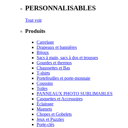
PERSONNALISABLES
Tout voir
Produits
Carrelage
Drapeaux et bannières
Bijoux
Sacs à main, sacs à dos et trousses
Gourdes et thermos
Chaussettes et Bas
T-shirts
Portefeuilles et porte-monnaie
Coussins
Toiles
PANNEAUX PHOTO SUBLIMABLES
Casquettes et Accessoires
Éclairage
Magnets
Chopes et Gobelets
Jeux et Puzzles
Porte-clés