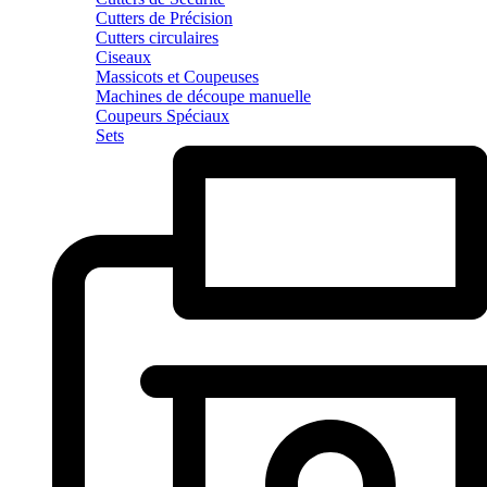
Cutters de Précision
Cutters circulaires
Ciseaux
Massicots et Coupeuses
Machines de découpe manuelle
Coupeurs Spéciaux
Sets