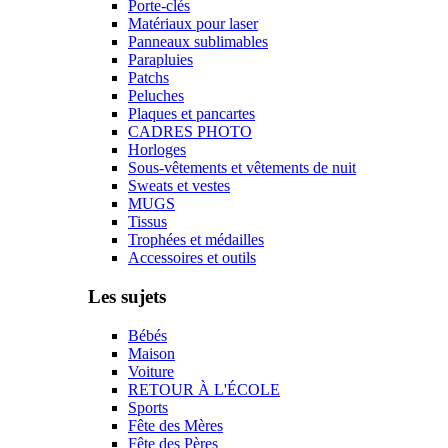
Porte-clés
Matériaux pour laser
Panneaux sublimables
Parapluies
Patchs
Peluches
Plaques et pancartes
CADRES PHOTO
Horloges
Sous-vêtements et vêtements de nuit
Sweats et vestes
MUGS
Tissus
Trophées et médailles
Accessoires et outils
Les sujets
Bébés
Maison
Voiture
RETOUR À L'ÉCOLE
Sports
Fête des Mères
Fête des Pères