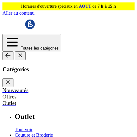
Horaires d'ouverture spéciaux en
AOÛT
de
7 h à 15 h
Aller au contenu
Toutes les catégories
Catégories
Nouveautés
Offres
Outlet
Outlet
Tout voir
Couture et Broderie