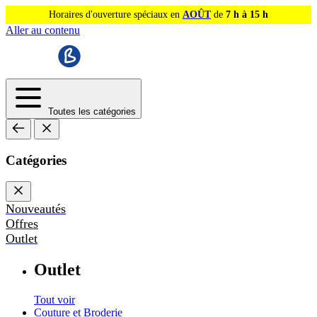
Horaires d'ouverture spéciaux en
AOÛT
de
7 h à 15 h
Aller au contenu
Toutes les catégories
Catégories
Nouveautés
Offres
Outlet
Outlet
Tout voir
Couture et Broderie