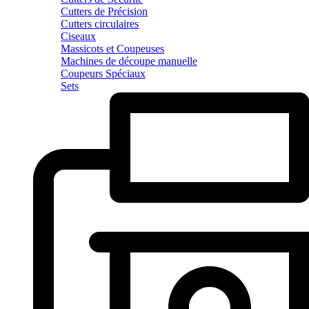
Cutters de Précision
Cutters circulaires
Ciseaux
Massicots et Coupeuses
Machines de découpe manuelle
Coupeurs Spéciaux
Sets