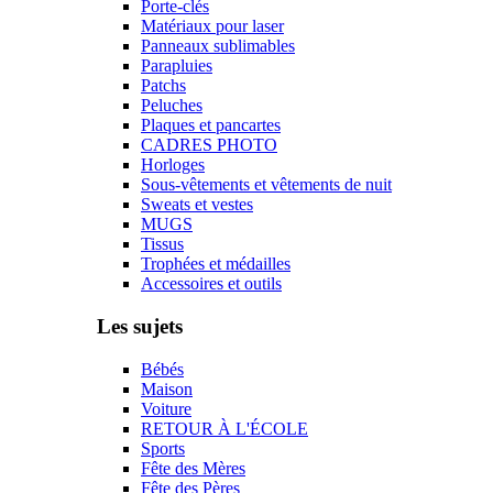
Porte-clés
Matériaux pour laser
Panneaux sublimables
Parapluies
Patchs
Peluches
Plaques et pancartes
CADRES PHOTO
Horloges
Sous-vêtements et vêtements de nuit
Sweats et vestes
MUGS
Tissus
Trophées et médailles
Accessoires et outils
Les sujets
Bébés
Maison
Voiture
RETOUR À L'ÉCOLE
Sports
Fête des Mères
Fête des Pères