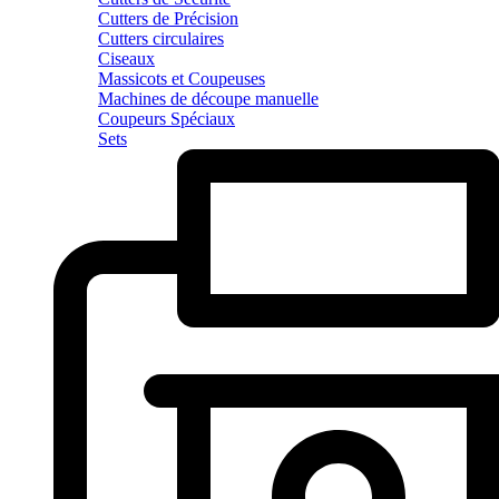
Cutters de Précision
Cutters circulaires
Ciseaux
Massicots et Coupeuses
Machines de découpe manuelle
Coupeurs Spéciaux
Sets