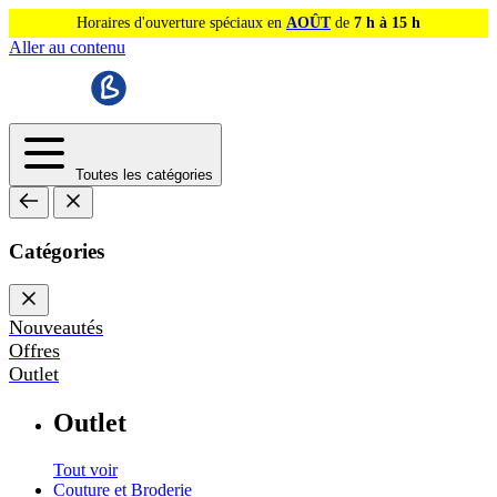
Horaires d'ouverture spéciaux en
AOÛT
de
7 h à 15 h
Aller au contenu
Toutes les catégories
Catégories
Nouveautés
Offres
Outlet
Outlet
Tout voir
Couture et Broderie