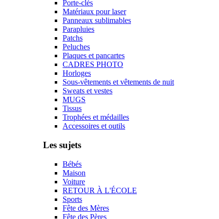
Porte-clés
Matériaux pour laser
Panneaux sublimables
Parapluies
Patchs
Peluches
Plaques et pancartes
CADRES PHOTO
Horloges
Sous-vêtements et vêtements de nuit
Sweats et vestes
MUGS
Tissus
Trophées et médailles
Accessoires et outils
Les sujets
Bébés
Maison
Voiture
RETOUR À L'ÉCOLE
Sports
Fête des Mères
Fête des Pères