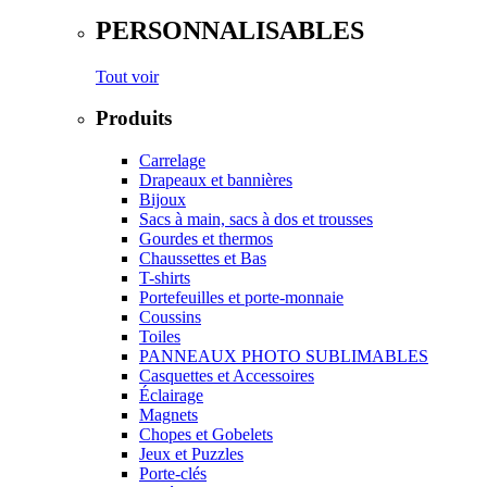
PERSONNALISABLES
Tout voir
Produits
Carrelage
Drapeaux et bannières
Bijoux
Sacs à main, sacs à dos et trousses
Gourdes et thermos
Chaussettes et Bas
T-shirts
Portefeuilles et porte-monnaie
Coussins
Toiles
PANNEAUX PHOTO SUBLIMABLES
Casquettes et Accessoires
Éclairage
Magnets
Chopes et Gobelets
Jeux et Puzzles
Porte-clés