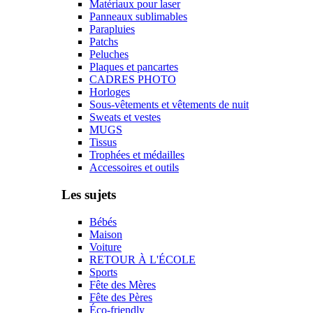
Matériaux pour laser
Panneaux sublimables
Parapluies
Patchs
Peluches
Plaques et pancartes
CADRES PHOTO
Horloges
Sous-vêtements et vêtements de nuit
Sweats et vestes
MUGS
Tissus
Trophées et médailles
Accessoires et outils
Les sujets
Bébés
Maison
Voiture
RETOUR À L'ÉCOLE
Sports
Fête des Mères
Fête des Pères
Éco-friendly