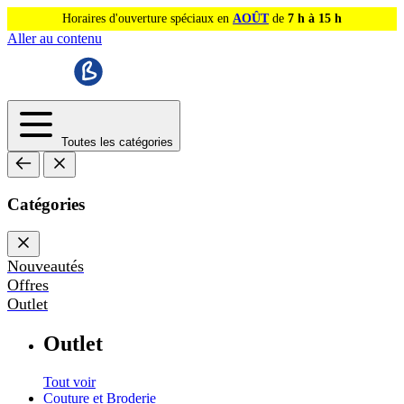
Horaires d'ouverture spéciaux en
AOÛT
de
7 h à 15 h
Aller au contenu
Toutes les catégories
Catégories
Nouveautés
Offres
Outlet
Outlet
Tout voir
Couture et Broderie