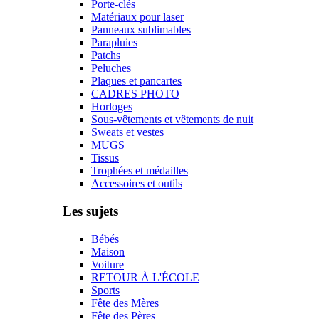
Porte-clés
Matériaux pour laser
Panneaux sublimables
Parapluies
Patchs
Peluches
Plaques et pancartes
CADRES PHOTO
Horloges
Sous-vêtements et vêtements de nuit
Sweats et vestes
MUGS
Tissus
Trophées et médailles
Accessoires et outils
Les sujets
Bébés
Maison
Voiture
RETOUR À L'ÉCOLE
Sports
Fête des Mères
Fête des Pères