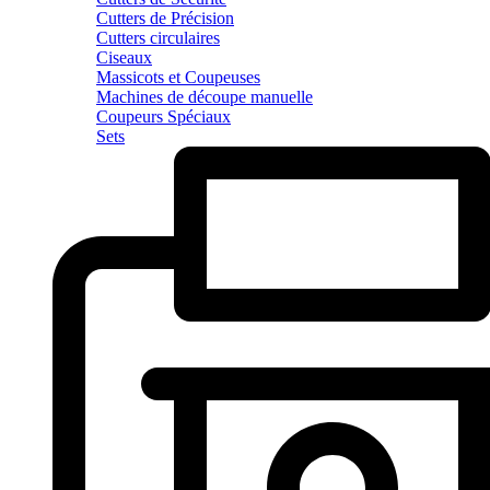
Cutters de Précision
Cutters circulaires
Ciseaux
Massicots et Coupeuses
Machines de découpe manuelle
Coupeurs Spéciaux
Sets