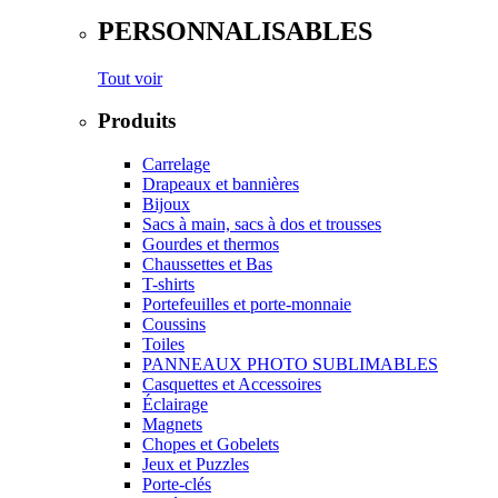
PERSONNALISABLES
Tout voir
Produits
Carrelage
Drapeaux et bannières
Bijoux
Sacs à main, sacs à dos et trousses
Gourdes et thermos
Chaussettes et Bas
T-shirts
Portefeuilles et porte-monnaie
Coussins
Toiles
PANNEAUX PHOTO SUBLIMABLES
Casquettes et Accessoires
Éclairage
Magnets
Chopes et Gobelets
Jeux et Puzzles
Porte-clés