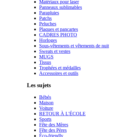
Matériaux pour laser
Panneaux sublimables
Parapluies
Patchs
Peluches
Plaques et pancartes
CADRES PHOTO
Horloges
Sous-vêtements et vêtements de nuit
Sweats et vestes
MUGS
Tissus
Trophées et médailles
Accessoires et outils
Les sujets
Bébés
Maison
Voiture
RETOUR À L'ÉCOLE
Sports
Fête des Mères
Fête des Pères
Éco-friendly