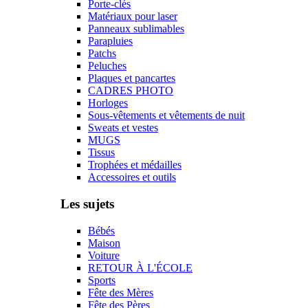
Porte-clés
Matériaux pour laser
Panneaux sublimables
Parapluies
Patchs
Peluches
Plaques et pancartes
CADRES PHOTO
Horloges
Sous-vêtements et vêtements de nuit
Sweats et vestes
MUGS
Tissus
Trophées et médailles
Accessoires et outils
Les sujets
Bébés
Maison
Voiture
RETOUR À L'ÉCOLE
Sports
Fête des Mères
Fête des Pères