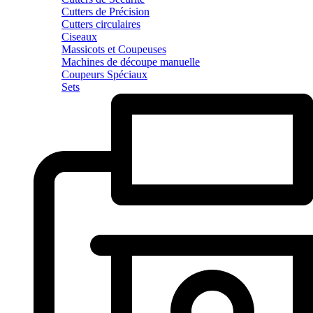
Cutters de Précision
Cutters circulaires
Ciseaux
Massicots et Coupeuses
Machines de découpe manuelle
Coupeurs Spéciaux
Sets