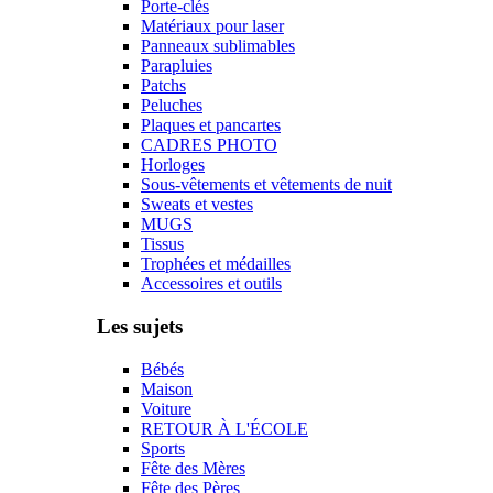
Porte-clés
Matériaux pour laser
Panneaux sublimables
Parapluies
Patchs
Peluches
Plaques et pancartes
CADRES PHOTO
Horloges
Sous-vêtements et vêtements de nuit
Sweats et vestes
MUGS
Tissus
Trophées et médailles
Accessoires et outils
Les sujets
Bébés
Maison
Voiture
RETOUR À L'ÉCOLE
Sports
Fête des Mères
Fête des Pères