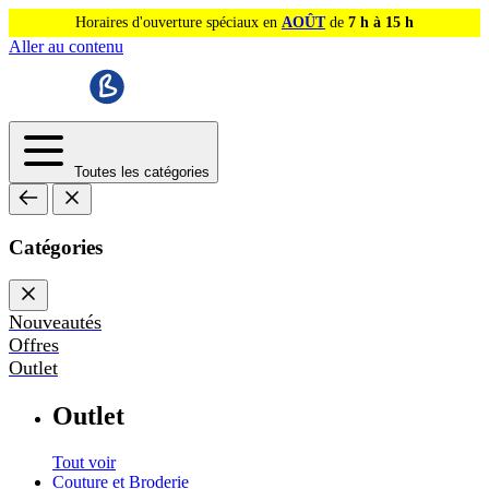
Horaires d'ouverture spéciaux en
AOÛT
de
7 h à 15 h
Aller au contenu
Toutes les catégories
Catégories
Nouveautés
Offres
Outlet
Outlet
Tout voir
Couture et Broderie