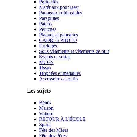
Porte-clés
Matériaux pour laser
Panneaux sublimables
Parapluies
Patchs
Peluches
Plaques et pancartes
CADRES PHOTO
Horloges
Sous-vêtements et vêtements de nuit
Sweats et vestes
MUGS
Tissus
Trophées et médailles
Accessoires et outils
Les sujets
Bébés
Maison
Voiture
RETOUR À L'ÉCOLE
Sports
Fête des Mères
Fête des Pères