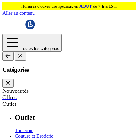
Horaires d'ouverture spéciaux en
AOÛT
de
7 h à 15 h
Aller au contenu
Toutes les catégories
Catégories
Nouveautés
Offres
Outlet
Outlet
Tout voir
Couture et Broderie