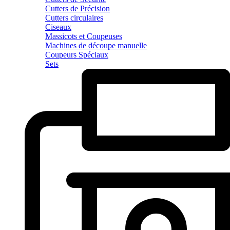
Cutters de Précision
Cutters circulaires
Ciseaux
Massicots et Coupeuses
Machines de découpe manuelle
Coupeurs Spéciaux
Sets