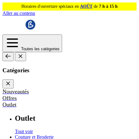
Horaires d'ouverture spéciaux en
AOÛT
de
7 h à 15 h
Aller au contenu
Toutes les catégories
Catégories
Nouveautés
Offres
Outlet
Outlet
Tout voir
Couture et Broderie