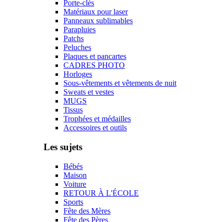
Porte-clés
Matériaux pour laser
Panneaux sublimables
Parapluies
Patchs
Peluches
Plaques et pancartes
CADRES PHOTO
Horloges
Sous-vêtements et vêtements de nuit
Sweats et vestes
MUGS
Tissus
Trophées et médailles
Accessoires et outils
Les sujets
Bébés
Maison
Voiture
RETOUR À L'ÉCOLE
Sports
Fête des Mères
Fête des Pères