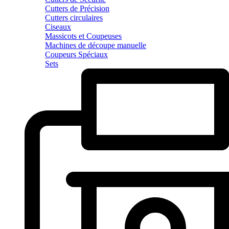
Cutters de Précision
Cutters circulaires
Ciseaux
Massicots et Coupeuses
Machines de découpe manuelle
Coupeurs Spéciaux
Sets