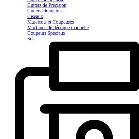
Cutters de Précision
Cutters circulaires
Ciseaux
Massicots et Coupeuses
Machines de découpe manuelle
Coupeurs Spéciaux
Sets