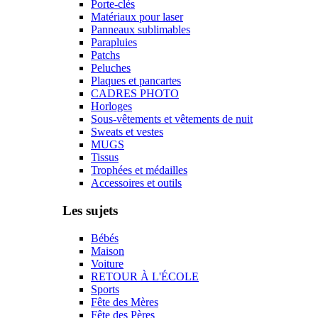
Porte-clés
Matériaux pour laser
Panneaux sublimables
Parapluies
Patchs
Peluches
Plaques et pancartes
CADRES PHOTO
Horloges
Sous-vêtements et vêtements de nuit
Sweats et vestes
MUGS
Tissus
Trophées et médailles
Accessoires et outils
Les sujets
Bébés
Maison
Voiture
RETOUR À L'ÉCOLE
Sports
Fête des Mères
Fête des Pères