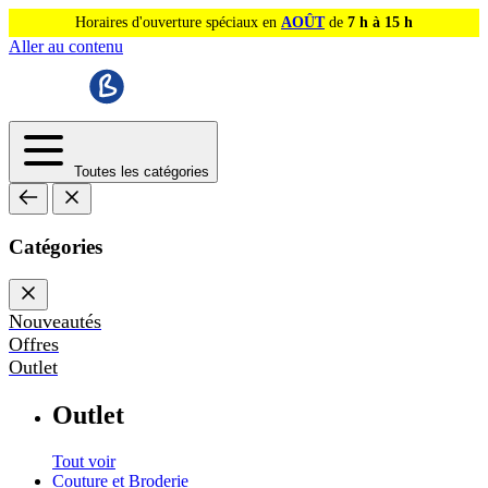
Horaires d'ouverture spéciaux en
AOÛT
de
7 h à 15 h
Aller au contenu
Toutes les catégories
Catégories
Nouveautés
Offres
Outlet
Outlet
Tout voir
Couture et Broderie