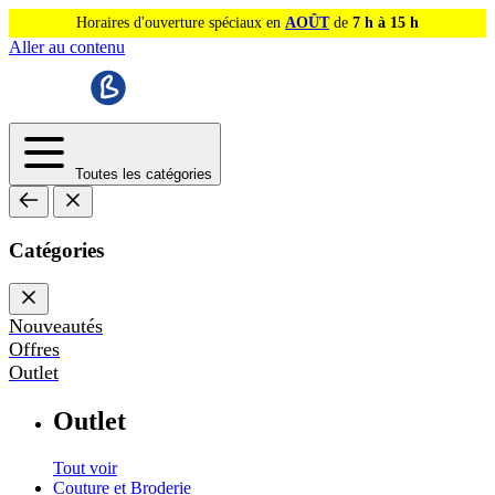
Horaires d'ouverture spéciaux en
AOÛT
de
7 h à 15 h
Aller au contenu
Toutes les catégories
Catégories
Nouveautés
Offres
Outlet
Outlet
Tout voir
Couture et Broderie