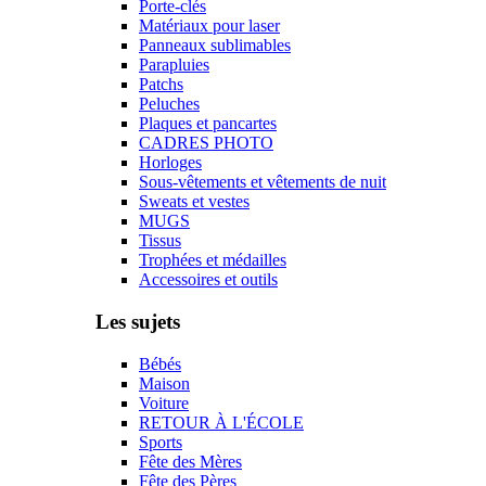
Porte-clés
Matériaux pour laser
Panneaux sublimables
Parapluies
Patchs
Peluches
Plaques et pancartes
CADRES PHOTO
Horloges
Sous-vêtements et vêtements de nuit
Sweats et vestes
MUGS
Tissus
Trophées et médailles
Accessoires et outils
Les sujets
Bébés
Maison
Voiture
RETOUR À L'ÉCOLE
Sports
Fête des Mères
Fête des Pères