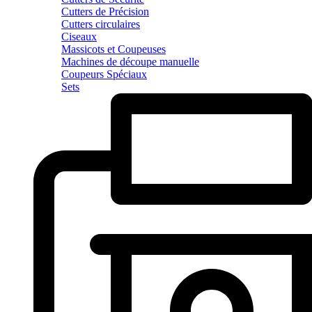
Cutters de Précision
Cutters circulaires
Ciseaux
Massicots et Coupeuses
Machines de découpe manuelle
Coupeurs Spéciaux
Sets