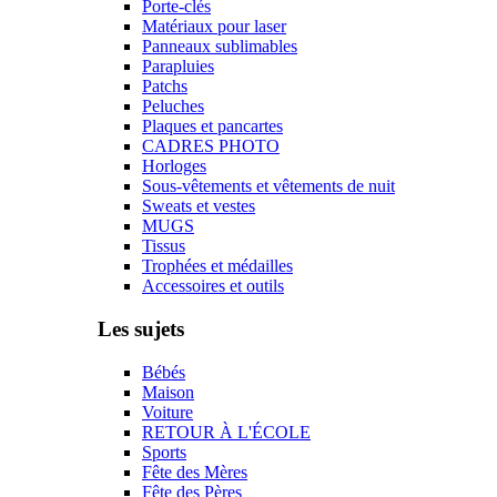
Porte-clés
Matériaux pour laser
Panneaux sublimables
Parapluies
Patchs
Peluches
Plaques et pancartes
CADRES PHOTO
Horloges
Sous-vêtements et vêtements de nuit
Sweats et vestes
MUGS
Tissus
Trophées et médailles
Accessoires et outils
Les sujets
Bébés
Maison
Voiture
RETOUR À L'ÉCOLE
Sports
Fête des Mères
Fête des Pères