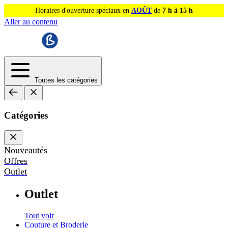
Horaires d'ouverture spéciaux en
AOÛT
de
7 h à 15 h
Aller au contenu
Toutes les catégories
Catégories
Nouveautés
Offres
Outlet
Outlet
Tout voir
Couture et Broderie