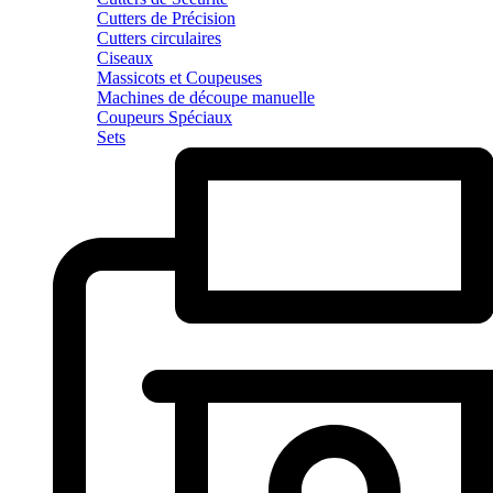
Cutters de Précision
Cutters circulaires
Ciseaux
Massicots et Coupeuses
Machines de découpe manuelle
Coupeurs Spéciaux
Sets