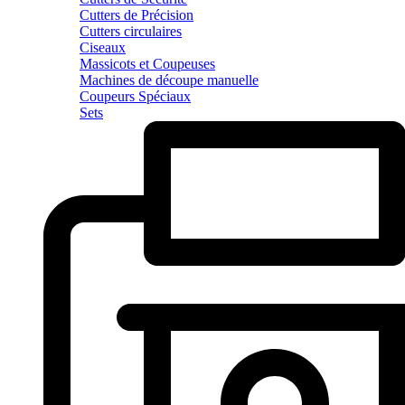
Cutters de Précision
Cutters circulaires
Ciseaux
Massicots et Coupeuses
Machines de découpe manuelle
Coupeurs Spéciaux
Sets