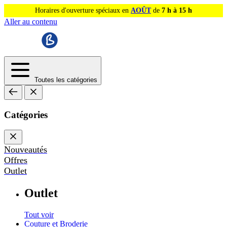
Horaires d'ouverture spéciaux en
AOÛT
de
7 h à 15 h
Aller au contenu
Toutes les catégories
Catégories
Nouveautés
Offres
Outlet
Outlet
Tout voir
Couture et Broderie