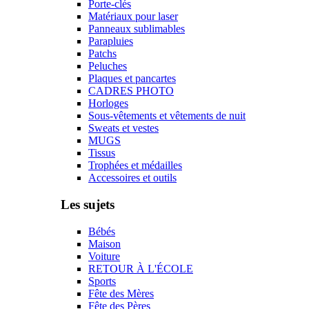
Porte-clés
Matériaux pour laser
Panneaux sublimables
Parapluies
Patchs
Peluches
Plaques et pancartes
CADRES PHOTO
Horloges
Sous-vêtements et vêtements de nuit
Sweats et vestes
MUGS
Tissus
Trophées et médailles
Accessoires et outils
Les sujets
Bébés
Maison
Voiture
RETOUR À L'ÉCOLE
Sports
Fête des Mères
Fête des Pères