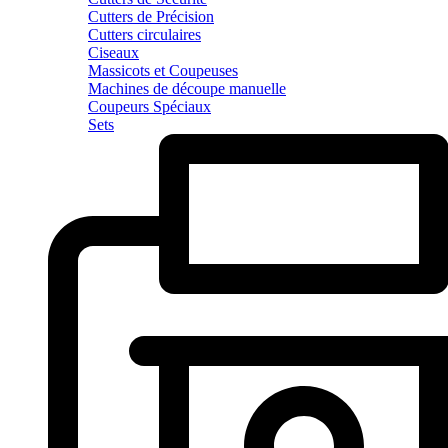
Cutters de Précision
Cutters circulaires
Ciseaux
Massicots et Coupeuses
Machines de découpe manuelle
Coupeurs Spéciaux
Sets