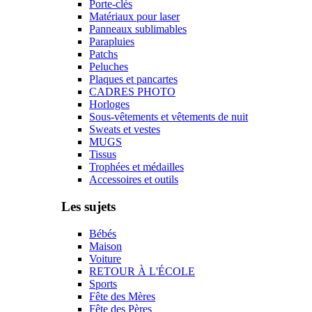
Porte-clés
Matériaux pour laser
Panneaux sublimables
Parapluies
Patchs
Peluches
Plaques et pancartes
CADRES PHOTO
Horloges
Sous-vêtements et vêtements de nuit
Sweats et vestes
MUGS
Tissus
Trophées et médailles
Accessoires et outils
Les sujets
Bébés
Maison
Voiture
RETOUR À L'ÉCOLE
Sports
Fête des Mères
Fête des Pères