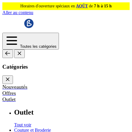
Horaires d'ouverture spéciaux en
AOÛT
de
7 h à 15 h
Aller au contenu
Toutes les catégories
Catégories
Nouveautés
Offres
Outlet
Outlet
Tout voir
Couture et Broderie