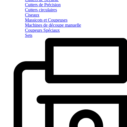
Cutters de Précision
Cutters circulaires
Ciseaux
Massicots et Coupeuses
Machines de découpe manuelle
Coupeurs Spéciaux
Sets