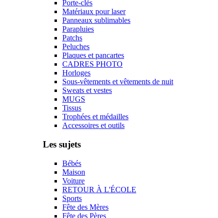
Porte-clés
Matériaux pour laser
Panneaux sublimables
Parapluies
Patchs
Peluches
Plaques et pancartes
CADRES PHOTO
Horloges
Sous-vêtements et vêtements de nuit
Sweats et vestes
MUGS
Tissus
Trophées et médailles
Accessoires et outils
Les sujets
Bébés
Maison
Voiture
RETOUR À L'ÉCOLE
Sports
Fête des Mères
Fête des Pères