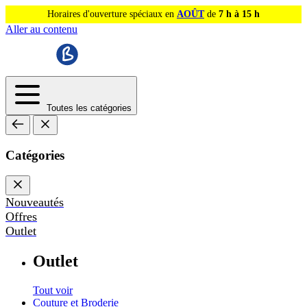
Horaires d'ouverture spéciaux en
AOÛT
de
7 h à 15 h
Aller au contenu
Toutes les catégories
Catégories
Nouveautés
Offres
Outlet
Outlet
Tout voir
Couture et Broderie