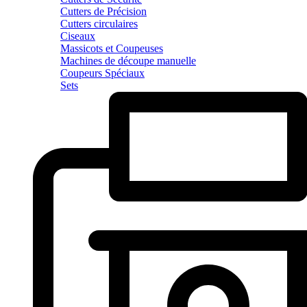
Cutters de Précision
Cutters circulaires
Ciseaux
Massicots et Coupeuses
Machines de découpe manuelle
Coupeurs Spéciaux
Sets