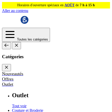
Horaires d'ouverture spéciaux en
AOÛT
de
7 h à 15 h
Aller au contenu
Toutes les catégories
Catégories
Nouveautés
Offres
Outlet
Outlet
Tout voir
Couture et Broderie