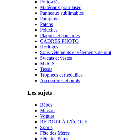
Porte-clés
Matériaux pour laser
Panneaux sublimables
Parapluies
Patchs
Peluches
Plaques et pancartes
CADRES PHOTO
Horloges
Sous-vêtements et vêtements de nuit
Sweats et vestes
MUGS
Tissus
Trophées et médailles
Accessoires et outils
Les sujets
Bébés
Maison
Voiture
RETOUR À L'ÉCOLE
Sports
Fête des Mères
Fête des Pères