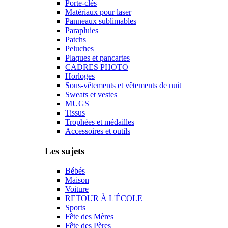
Porte-clés
Matériaux pour laser
Panneaux sublimables
Parapluies
Patchs
Peluches
Plaques et pancartes
CADRES PHOTO
Horloges
Sous-vêtements et vêtements de nuit
Sweats et vestes
MUGS
Tissus
Trophées et médailles
Accessoires et outils
Les sujets
Bébés
Maison
Voiture
RETOUR À L'ÉCOLE
Sports
Fête des Mères
Fête des Pères