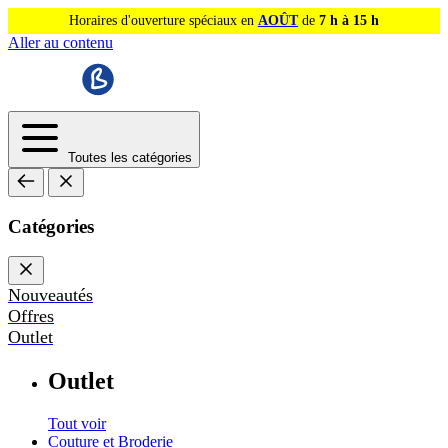
Horaires d'ouverture spéciaux en
AOÛT
de
7 h à 15 h
Aller au contenu
Toutes les catégories
Catégories
Nouveautés
Offres
Outlet
Outlet
Tout voir
Couture et Broderie