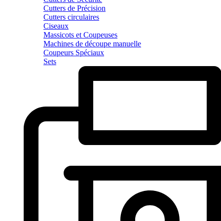
Cutters de Précision
Cutters circulaires
Ciseaux
Massicots et Coupeuses
Machines de découpe manuelle
Coupeurs Spéciaux
Sets