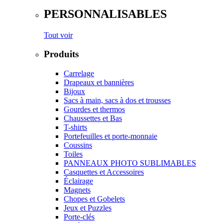
PERSONNALISABLES
Tout voir
Produits
Carrelage
Drapeaux et bannières
Bijoux
Sacs à main, sacs à dos et trousses
Gourdes et thermos
Chaussettes et Bas
T-shirts
Portefeuilles et porte-monnaie
Coussins
Toiles
PANNEAUX PHOTO SUBLIMABLES
Casquettes et Accessoires
Éclairage
Magnets
Chopes et Gobelets
Jeux et Puzzles
Porte-clés