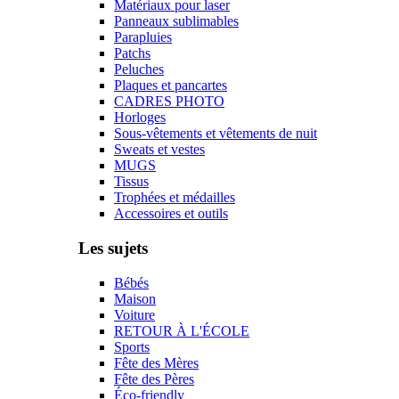
Matériaux pour laser
Panneaux sublimables
Parapluies
Patchs
Peluches
Plaques et pancartes
CADRES PHOTO
Horloges
Sous-vêtements et vêtements de nuit
Sweats et vestes
MUGS
Tissus
Trophées et médailles
Accessoires et outils
Les sujets
Bébés
Maison
Voiture
RETOUR À L'ÉCOLE
Sports
Fête des Mères
Fête des Pères
Éco-friendly