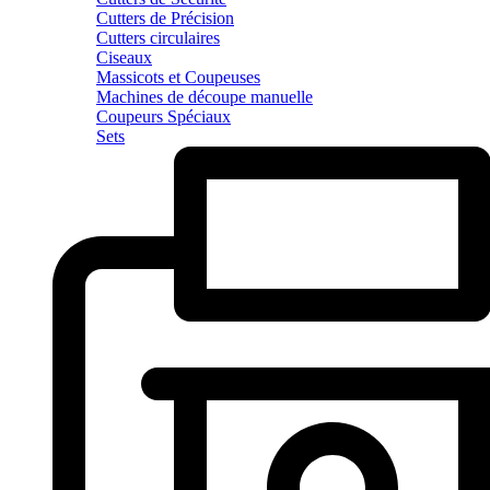
Cutters de Précision
Cutters circulaires
Ciseaux
Massicots et Coupeuses
Machines de découpe manuelle
Coupeurs Spéciaux
Sets