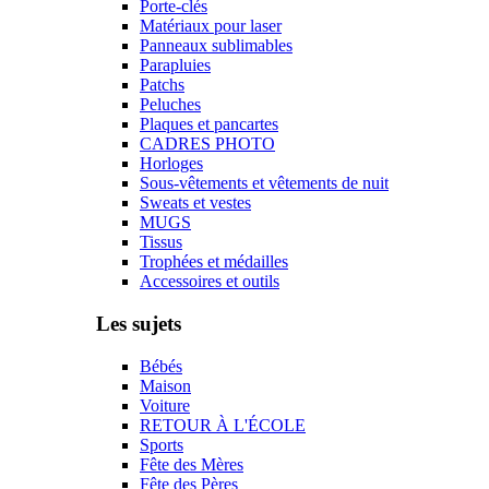
Porte-clés
Matériaux pour laser
Panneaux sublimables
Parapluies
Patchs
Peluches
Plaques et pancartes
CADRES PHOTO
Horloges
Sous-vêtements et vêtements de nuit
Sweats et vestes
MUGS
Tissus
Trophées et médailles
Accessoires et outils
Les sujets
Bébés
Maison
Voiture
RETOUR À L'ÉCOLE
Sports
Fête des Mères
Fête des Pères