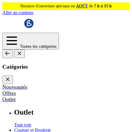
Horaires d'ouverture spéciaux en
AOÛT
de
7 h à 15 h
Aller au contenu
Toutes les catégories
Catégories
Nouveautés
Offres
Outlet
Outlet
Tout voir
Couture et Broderie