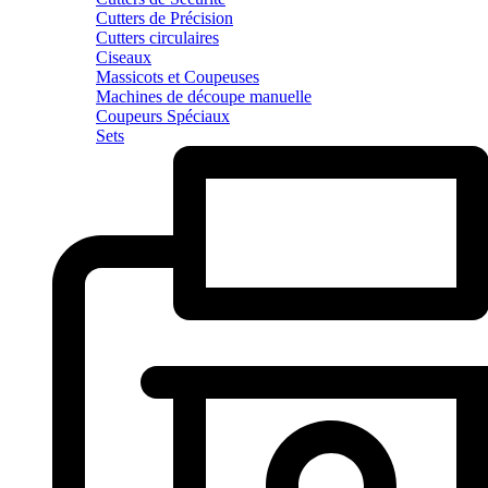
Cutters de Précision
Cutters circulaires
Ciseaux
Massicots et Coupeuses
Machines de découpe manuelle
Coupeurs Spéciaux
Sets