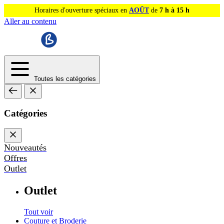
Horaires d'ouverture spéciaux en
AOÛT
de
7 h à 15 h
Aller au contenu
Toutes les catégories
Catégories
Nouveautés
Offres
Outlet
Outlet
Tout voir
Couture et Broderie