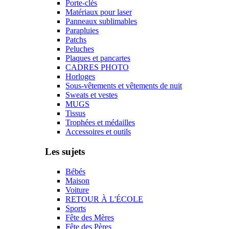
Porte-clés
Matériaux pour laser
Panneaux sublimables
Parapluies
Patchs
Peluches
Plaques et pancartes
CADRES PHOTO
Horloges
Sous-vêtements et vêtements de nuit
Sweats et vestes
MUGS
Tissus
Trophées et médailles
Accessoires et outils
Les sujets
Bébés
Maison
Voiture
RETOUR À L'ÉCOLE
Sports
Fête des Mères
Fête des Pères