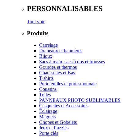
PERSONNALISABLES
Tout voir
Produits
Carrelage
Drapeaux et bannières
Bijoux
Sacs à main, sacs à dos et trousses
Gourdes et thermos
Chaussettes et Bas
T-shirts
Portefeuilles et porte-monnaie
Coussins
Toiles
PANNEAUX PHOTO SUBLIMABLES
Casquettes et Accessoires
Éclairage
Magnets
Chopes et Gobelets
Jeux et Puzzles
Porte-clés