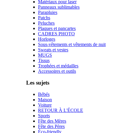
Matériaux pour laser
Panneaux sublimables
Parapluies
Patchs
Peluches
Plaques et pancartes
CADRES PHOTO
Horloges
Sous-vêtements et vêtements de nuit
Sweats et vestes
MUGS
Tissus
Trophées et médailles
Accessoires et outils
Les sujets
Bébés
Maison
Voiture
RETOUR À L'ÉCOLE
Sports
Fête des Mères
Fête des Pères
Éco-friendly