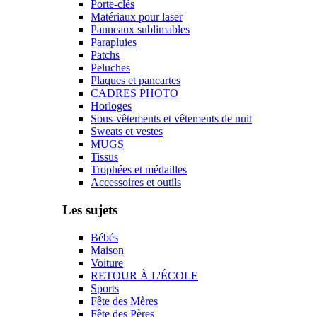
Porte-clés
Matériaux pour laser
Panneaux sublimables
Parapluies
Patchs
Peluches
Plaques et pancartes
CADRES PHOTO
Horloges
Sous-vêtements et vêtements de nuit
Sweats et vestes
MUGS
Tissus
Trophées et médailles
Accessoires et outils
Les sujets
Bébés
Maison
Voiture
RETOUR À L'ÉCOLE
Sports
Fête des Mères
Fête des Pères