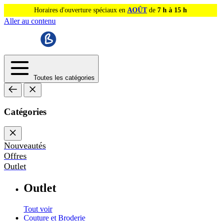
Horaires d'ouverture spéciaux en
AOÛT
de
7 h à 15 h
Aller au contenu
Toutes les catégories
Catégories
Nouveautés
Offres
Outlet
Outlet
Tout voir
Couture et Broderie