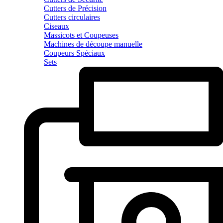
Cutters de Précision
Cutters circulaires
Ciseaux
Massicots et Coupeuses
Machines de découpe manuelle
Coupeurs Spéciaux
Sets