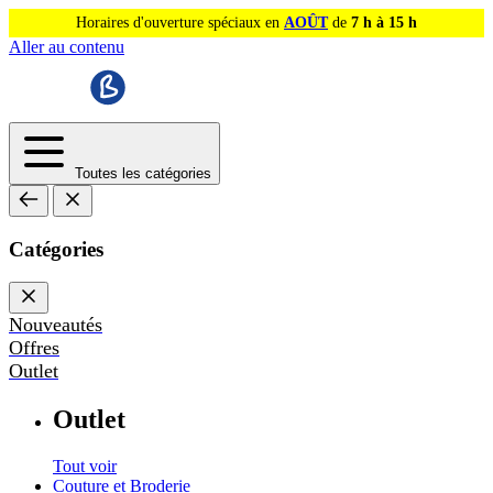
Horaires d'ouverture spéciaux en
AOÛT
de
7 h à 15 h
Aller au contenu
Toutes les catégories
Catégories
Nouveautés
Offres
Outlet
Outlet
Tout voir
Couture et Broderie