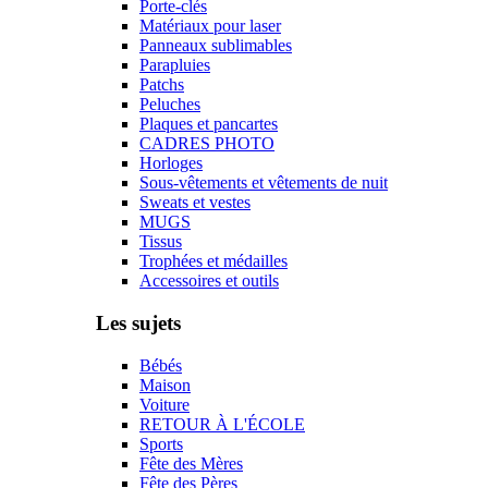
Porte-clés
Matériaux pour laser
Panneaux sublimables
Parapluies
Patchs
Peluches
Plaques et pancartes
CADRES PHOTO
Horloges
Sous-vêtements et vêtements de nuit
Sweats et vestes
MUGS
Tissus
Trophées et médailles
Accessoires et outils
Les sujets
Bébés
Maison
Voiture
RETOUR À L'ÉCOLE
Sports
Fête des Mères
Fête des Pères