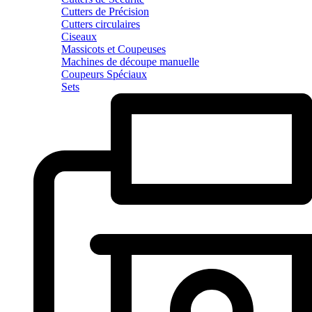
Cutters de Précision
Cutters circulaires
Ciseaux
Massicots et Coupeuses
Machines de découpe manuelle
Coupeurs Spéciaux
Sets