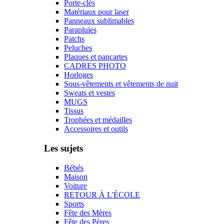
Porte-clés
Matériaux pour laser
Panneaux sublimables
Parapluies
Patchs
Peluches
Plaques et pancartes
CADRES PHOTO
Horloges
Sous-vêtements et vêtements de nuit
Sweats et vestes
MUGS
Tissus
Trophées et médailles
Accessoires et outils
Les sujets
Bébés
Maison
Voiture
RETOUR À L'ÉCOLE
Sports
Fête des Mères
Fête des Pères