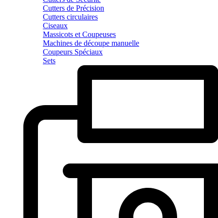
Cutters de Précision
Cutters circulaires
Ciseaux
Massicots et Coupeuses
Machines de découpe manuelle
Coupeurs Spéciaux
Sets