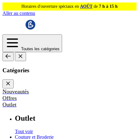
Horaires d'ouverture spéciaux en
AOÛT
de
7 h à 15 h
Aller au contenu
Toutes les catégories
Catégories
Nouveautés
Offres
Outlet
Outlet
Tout voir
Couture et Broderie