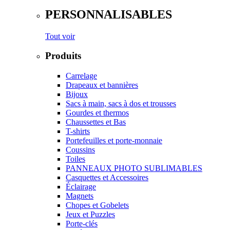
PERSONNALISABLES
Tout voir
Produits
Carrelage
Drapeaux et bannières
Bijoux
Sacs à main, sacs à dos et trousses
Gourdes et thermos
Chaussettes et Bas
T-shirts
Portefeuilles et porte-monnaie
Coussins
Toiles
PANNEAUX PHOTO SUBLIMABLES
Casquettes et Accessoires
Éclairage
Magnets
Chopes et Gobelets
Jeux et Puzzles
Porte-clés