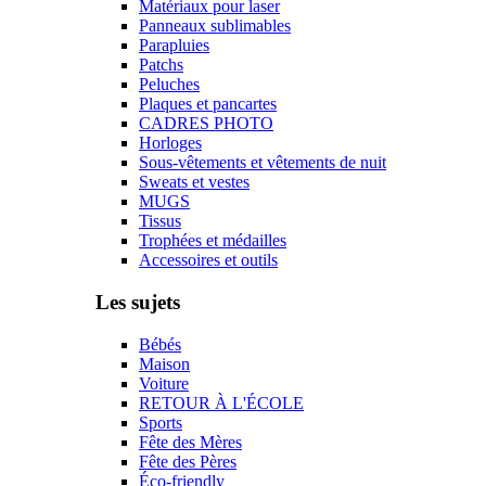
Matériaux pour laser
Panneaux sublimables
Parapluies
Patchs
Peluches
Plaques et pancartes
CADRES PHOTO
Horloges
Sous-vêtements et vêtements de nuit
Sweats et vestes
MUGS
Tissus
Trophées et médailles
Accessoires et outils
Les sujets
Bébés
Maison
Voiture
RETOUR À L'ÉCOLE
Sports
Fête des Mères
Fête des Pères
Éco-friendly