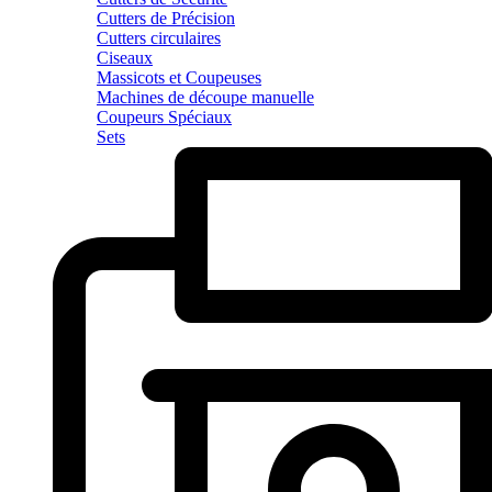
Cutters de Précision
Cutters circulaires
Ciseaux
Massicots et Coupeuses
Machines de découpe manuelle
Coupeurs Spéciaux
Sets