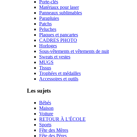
Porte-clés
Matériaux pour laser
Panneaux sublimables
Parapluies
Patchs
Peluches
Plaques et pancartes
CADRES PHOTO
Horloges
Sous-vêtements et vêtements de nuit
Sweats et vestes
MUGS
Tissus
Trophées et médailles
Accessoires et outils
Les sujets
Bébés
Maison
Voiture
RETOUR À L'ÉCOLE
Sports
Fête des Mères
Fête des Pères