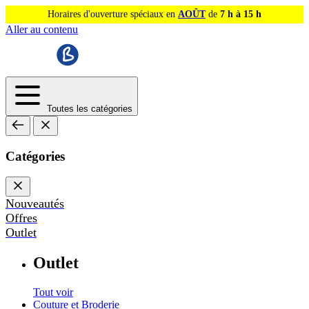
Horaires d'ouverture spéciaux en
AOÛT
de
7 h à 15 h
Aller au contenu
Toutes les catégories
Catégories
Nouveautés
Offres
Outlet
Outlet
Tout voir
Couture et Broderie