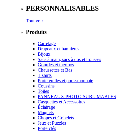
PERSONNALISABLES
Tout voir
Produits
Carrelage
Drapeaux et bannières
Bijoux
Sacs à main, sacs à dos et trousses
Gourdes et thermos
Chaussettes et Bas
T-shirts
Portefeuilles et porte-monnaie
Coussins
Toiles
PANNEAUX PHOTO SUBLIMABLES
Casquettes et Accessoires
Éclairage
Magnets
Chopes et Gobelets
Jeux et Puzzles
Porte-clés