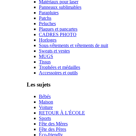
Matériaux pour laser
Panneaux sublimables
Parapluies
Patchs
Peluches
Plaques et pancartes
CADRES PHOTO
Horloges
Sous-vêtements et vêtements de nuit
Sweats et vestes
MUGS
Tissus
Trophées et médailles
Accessoires et outils
Les sujets
Bébés
Maison
Voiture
RETOUR À L'ÉCOLE
Sports
Fête des Mères
Fête des Pères
Éco-friendly