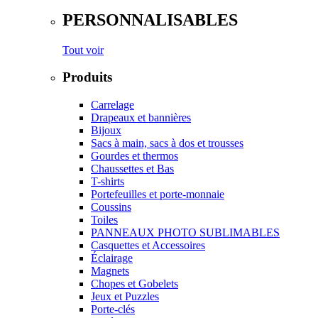
PERSONNALISABLES
Tout voir
Produits
Carrelage
Drapeaux et bannières
Bijoux
Sacs à main, sacs à dos et trousses
Gourdes et thermos
Chaussettes et Bas
T-shirts
Portefeuilles et porte-monnaie
Coussins
Toiles
PANNEAUX PHOTO SUBLIMABLES
Casquettes et Accessoires
Éclairage
Magnets
Chopes et Gobelets
Jeux et Puzzles
Porte-clés