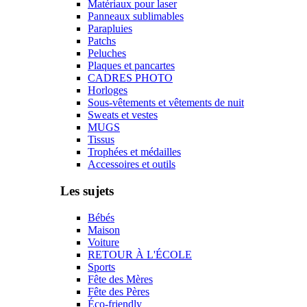
Matériaux pour laser
Panneaux sublimables
Parapluies
Patchs
Peluches
Plaques et pancartes
CADRES PHOTO
Horloges
Sous-vêtements et vêtements de nuit
Sweats et vestes
MUGS
Tissus
Trophées et médailles
Accessoires et outils
Les sujets
Bébés
Maison
Voiture
RETOUR À L'ÉCOLE
Sports
Fête des Mères
Fête des Pères
Éco-friendly