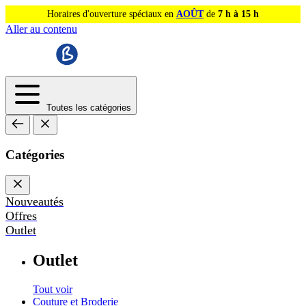
Horaires d'ouverture spéciaux en
AOÛT
de
7 h à 15 h
Aller au contenu
Toutes les catégories
Catégories
Nouveautés
Offres
Outlet
Outlet
Tout voir
Couture et Broderie