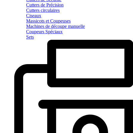
Cutters de Précision
Cutters circulaires
Ciseaux
Massicots et Coupeuses
Machines de découpe manuelle
Coupeurs Spéciaux
Sets