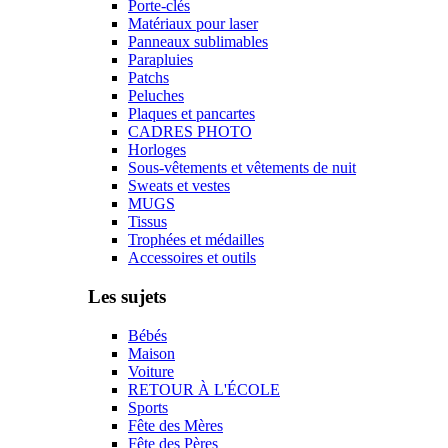
Porte-clés
Matériaux pour laser
Panneaux sublimables
Parapluies
Patchs
Peluches
Plaques et pancartes
CADRES PHOTO
Horloges
Sous-vêtements et vêtements de nuit
Sweats et vestes
MUGS
Tissus
Trophées et médailles
Accessoires et outils
Les sujets
Bébés
Maison
Voiture
RETOUR À L'ÉCOLE
Sports
Fête des Mères
Fête des Pères