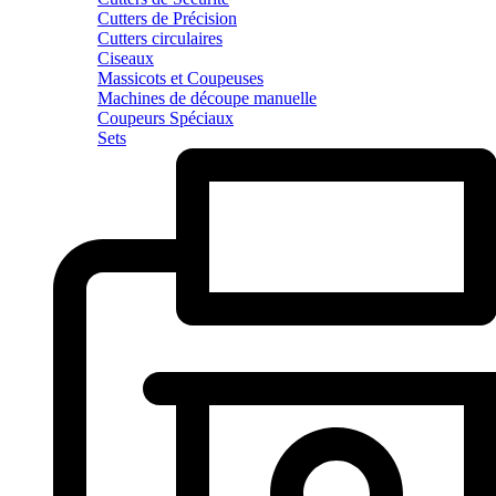
Cutters de Précision
Cutters circulaires
Ciseaux
Massicots et Coupeuses
Machines de découpe manuelle
Coupeurs Spéciaux
Sets