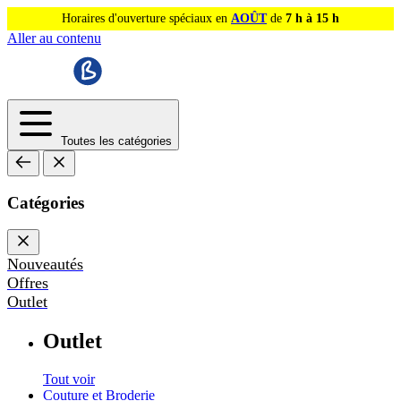
Horaires d'ouverture spéciaux en
AOÛT
de
7 h à 15 h
Aller au contenu
Toutes les catégories
Catégories
Nouveautés
Offres
Outlet
Outlet
Tout voir
Couture et Broderie