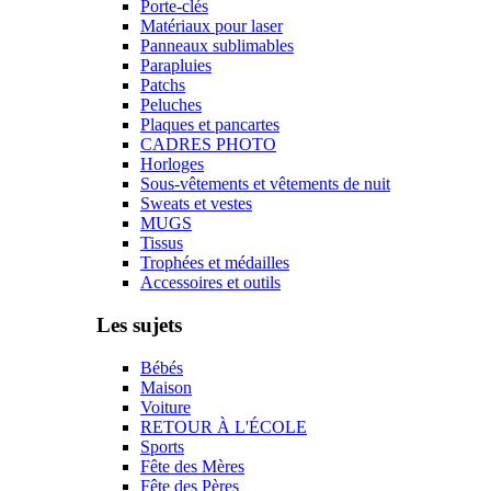
Porte-clés
Matériaux pour laser
Panneaux sublimables
Parapluies
Patchs
Peluches
Plaques et pancartes
CADRES PHOTO
Horloges
Sous-vêtements et vêtements de nuit
Sweats et vestes
MUGS
Tissus
Trophées et médailles
Accessoires et outils
Les sujets
Bébés
Maison
Voiture
RETOUR À L'ÉCOLE
Sports
Fête des Mères
Fête des Pères