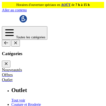
Horaires d'ouverture spéciaux en
AOÛT
de
7 h à 15 h
Aller au contenu
Toutes les catégories
Catégories
Nouveautés
Offres
Outlet
Outlet
Tout voir
Couture et Broderie