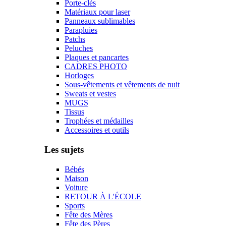
Porte-clés
Matériaux pour laser
Panneaux sublimables
Parapluies
Patchs
Peluches
Plaques et pancartes
CADRES PHOTO
Horloges
Sous-vêtements et vêtements de nuit
Sweats et vestes
MUGS
Tissus
Trophées et médailles
Accessoires et outils
Les sujets
Bébés
Maison
Voiture
RETOUR À L'ÉCOLE
Sports
Fête des Mères
Fête des Pères