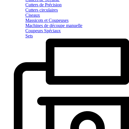
Cutters de Précision
Cutters circulaires
Ciseaux
Massicots et Coupeuses
Machines de découpe manuelle
Coupeurs Spéciaux
Sets