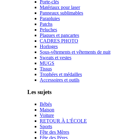
Porte-clés
Matériaux pour laser
Panneaux sublimables
Parapluies
Patchs
Peluches
Plaques et pancartes
CADRES PHOTO
Horloges
Sous-vêtements et vêtements de nuit
Sweats et vestes
MUGS
Tissus
Trophées et médailles
Accessoires et outils
Les sujets
Bébés
Maison
Voiture
RETOUR À L'ÉCOLE
Sports
Fête des Mères
Fête des Pères