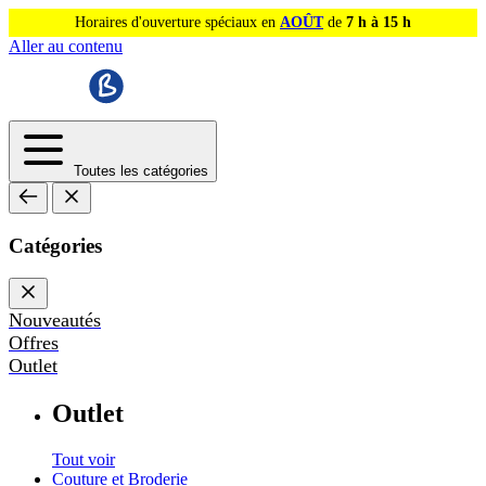
Horaires d'ouverture spéciaux en
AOÛT
de
7 h à 15 h
Aller au contenu
Toutes les catégories
Catégories
Nouveautés
Offres
Outlet
Outlet
Tout voir
Couture et Broderie