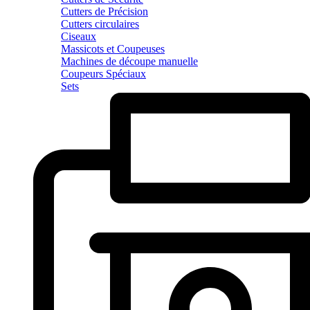
Cutters de Précision
Cutters circulaires
Ciseaux
Massicots et Coupeuses
Machines de découpe manuelle
Coupeurs Spéciaux
Sets