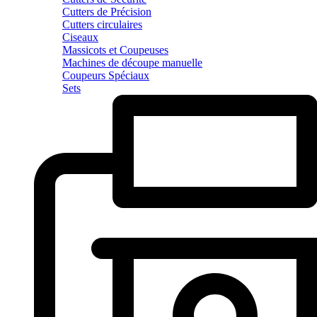
Cutters de Précision
Cutters circulaires
Ciseaux
Massicots et Coupeuses
Machines de découpe manuelle
Coupeurs Spéciaux
Sets