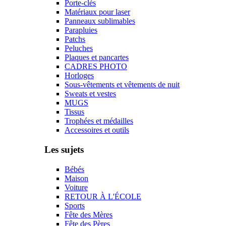
Porte-clés
Matériaux pour laser
Panneaux sublimables
Parapluies
Patchs
Peluches
Plaques et pancartes
CADRES PHOTO
Horloges
Sous-vêtements et vêtements de nuit
Sweats et vestes
MUGS
Tissus
Trophées et médailles
Accessoires et outils
Les sujets
Bébés
Maison
Voiture
RETOUR À L'ÉCOLE
Sports
Fête des Mères
Fête des Pères