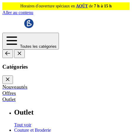
Horaires d'ouverture spéciaux en
AOÛT
de
7 h à 15 h
Aller au contenu
Toutes les catégories
Catégories
Nouveautés
Offres
Outlet
Outlet
Tout voir
Couture et Broderie