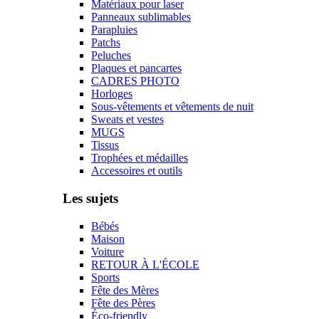
Matériaux pour laser
Panneaux sublimables
Parapluies
Patchs
Peluches
Plaques et pancartes
CADRES PHOTO
Horloges
Sous-vêtements et vêtements de nuit
Sweats et vestes
MUGS
Tissus
Trophées et médailles
Accessoires et outils
Les sujets
Bébés
Maison
Voiture
RETOUR À L'ÉCOLE
Sports
Fête des Mères
Fête des Pères
Éco-friendly