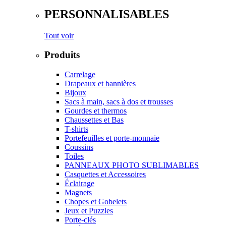
PERSONNALISABLES
Tout voir
Produits
Carrelage
Drapeaux et bannières
Bijoux
Sacs à main, sacs à dos et trousses
Gourdes et thermos
Chaussettes et Bas
T-shirts
Portefeuilles et porte-monnaie
Coussins
Toiles
PANNEAUX PHOTO SUBLIMABLES
Casquettes et Accessoires
Éclairage
Magnets
Chopes et Gobelets
Jeux et Puzzles
Porte-clés