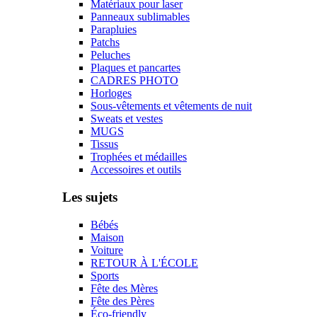
Matériaux pour laser
Panneaux sublimables
Parapluies
Patchs
Peluches
Plaques et pancartes
CADRES PHOTO
Horloges
Sous-vêtements et vêtements de nuit
Sweats et vestes
MUGS
Tissus
Trophées et médailles
Accessoires et outils
Les sujets
Bébés
Maison
Voiture
RETOUR À L'ÉCOLE
Sports
Fête des Mères
Fête des Pères
Éco-friendly