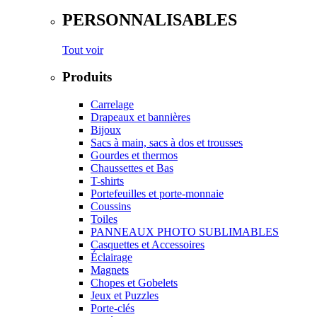
PERSONNALISABLES
Tout voir
Produits
Carrelage
Drapeaux et bannières
Bijoux
Sacs à main, sacs à dos et trousses
Gourdes et thermos
Chaussettes et Bas
T-shirts
Portefeuilles et porte-monnaie
Coussins
Toiles
PANNEAUX PHOTO SUBLIMABLES
Casquettes et Accessoires
Éclairage
Magnets
Chopes et Gobelets
Jeux et Puzzles
Porte-clés