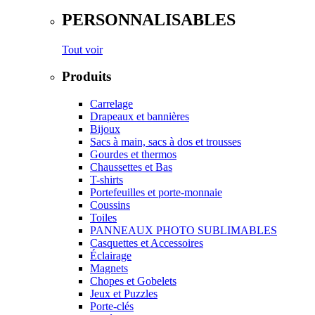
PERSONNALISABLES
Tout voir
Produits
Carrelage
Drapeaux et bannières
Bijoux
Sacs à main, sacs à dos et trousses
Gourdes et thermos
Chaussettes et Bas
T-shirts
Portefeuilles et porte-monnaie
Coussins
Toiles
PANNEAUX PHOTO SUBLIMABLES
Casquettes et Accessoires
Éclairage
Magnets
Chopes et Gobelets
Jeux et Puzzles
Porte-clés