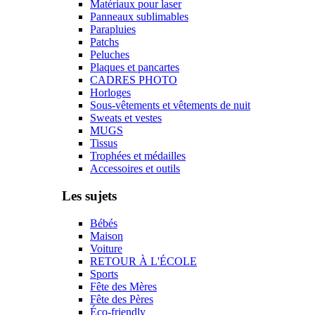
Matériaux pour laser
Panneaux sublimables
Parapluies
Patchs
Peluches
Plaques et pancartes
CADRES PHOTO
Horloges
Sous-vêtements et vêtements de nuit
Sweats et vestes
MUGS
Tissus
Trophées et médailles
Accessoires et outils
Les sujets
Bébés
Maison
Voiture
RETOUR À L'ÉCOLE
Sports
Fête des Mères
Fête des Pères
Éco-friendly