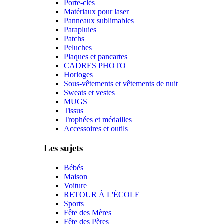
Porte-clés
Matériaux pour laser
Panneaux sublimables
Parapluies
Patchs
Peluches
Plaques et pancartes
CADRES PHOTO
Horloges
Sous-vêtements et vêtements de nuit
Sweats et vestes
MUGS
Tissus
Trophées et médailles
Accessoires et outils
Les sujets
Bébés
Maison
Voiture
RETOUR À L'ÉCOLE
Sports
Fête des Mères
Fête des Pères