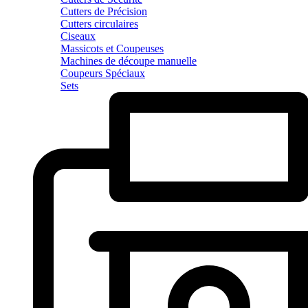
Cutters de Précision
Cutters circulaires
Ciseaux
Massicots et Coupeuses
Machines de découpe manuelle
Coupeurs Spéciaux
Sets