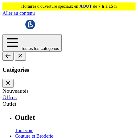
Horaires d'ouverture spéciaux en
AOÛT
de
7 h à 15 h
Aller au contenu
Toutes les catégories
Catégories
Nouveautés
Offres
Outlet
Outlet
Tout voir
Couture et Broderie