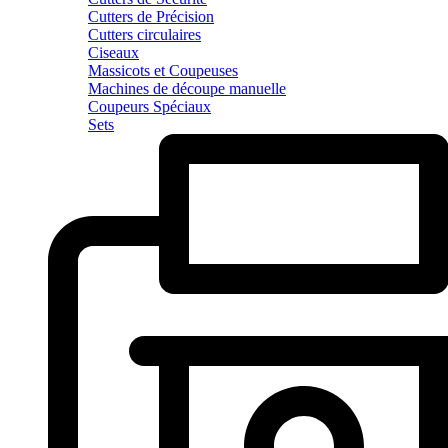
Cutters de Précision
Cutters circulaires
Ciseaux
Massicots et Coupeuses
Machines de découpe manuelle
Coupeurs Spéciaux
Sets