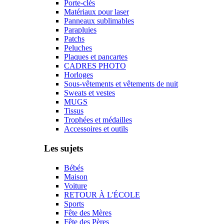
Porte-clés
Matériaux pour laser
Panneaux sublimables
Parapluies
Patchs
Peluches
Plaques et pancartes
CADRES PHOTO
Horloges
Sous-vêtements et vêtements de nuit
Sweats et vestes
MUGS
Tissus
Trophées et médailles
Accessoires et outils
Les sujets
Bébés
Maison
Voiture
RETOUR À L'ÉCOLE
Sports
Fête des Mères
Fête des Pères