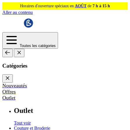
Horaires d'ouverture spéciaux en
AOÛT
de
7 h à 15 h
Aller au contenu
Toutes les catégories
Catégories
Nouveautés
Offres
Outlet
Outlet
Tout voir
Couture et Broderie