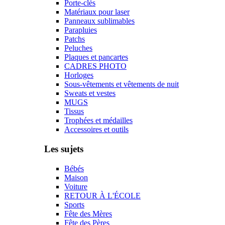
Porte-clés
Matériaux pour laser
Panneaux sublimables
Parapluies
Patchs
Peluches
Plaques et pancartes
CADRES PHOTO
Horloges
Sous-vêtements et vêtements de nuit
Sweats et vestes
MUGS
Tissus
Trophées et médailles
Accessoires et outils
Les sujets
Bébés
Maison
Voiture
RETOUR À L'ÉCOLE
Sports
Fête des Mères
Fête des Pères