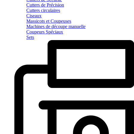
Cutters de Précision
Cutters circulaires
Ciseaux
Massicots et Coupeuses
Machines de découpe manuelle
Coupeurs Spéciaux
Sets