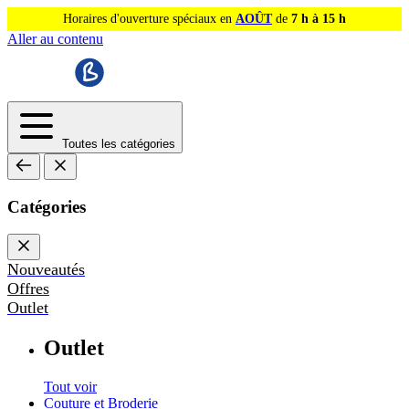
Horaires d'ouverture spéciaux en
AOÛT
de
7 h à 15 h
Aller au contenu
Toutes les catégories
Catégories
Nouveautés
Offres
Outlet
Outlet
Tout voir
Couture et Broderie