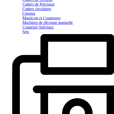
Cutters de Précision
Cutters circulaires
Ciseaux
Massicots et Coupeuses
Machines de découpe manuelle
Coupeurs Spéciaux
Sets