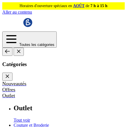
Horaires d'ouverture spéciaux en
AOÛT
de
7 h à 15 h
Aller au contenu
Toutes les catégories
Catégories
Nouveautés
Offres
Outlet
Outlet
Tout voir
Couture et Broderie