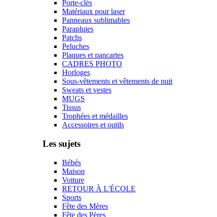
Porte-clés
Matériaux pour laser
Panneaux sublimables
Parapluies
Patchs
Peluches
Plaques et pancartes
CADRES PHOTO
Horloges
Sous-vêtements et vêtements de nuit
Sweats et vestes
MUGS
Tissus
Trophées et médailles
Accessoires et outils
Les sujets
Bébés
Maison
Voiture
RETOUR À L'ÉCOLE
Sports
Fête des Mères
Fête des Pères