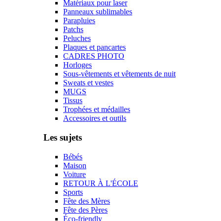
Matériaux pour laser
Panneaux sublimables
Parapluies
Patchs
Peluches
Plaques et pancartes
CADRES PHOTO
Horloges
Sous-vêtements et vêtements de nuit
Sweats et vestes
MUGS
Tissus
Trophées et médailles
Accessoires et outils
Les sujets
Bébés
Maison
Voiture
RETOUR À L'ÉCOLE
Sports
Fête des Mères
Fête des Pères
Éco-friendly