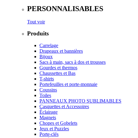
PERSONNALISABLES
Tout voir
Produits
Carrelage
Drapeaux et bannières
Bijoux
Sacs à main, sacs à dos et trousses
Gourdes et thermos
Chaussettes et Bas
T-shirts
Portefeuilles et porte-monnaie
Coussins
Toiles
PANNEAUX PHOTO SUBLIMABLES
Casquettes et Accessoires
Éclairage
Magnets
Chopes et Gobelets
Jeux et Puzzles
Porte-clés