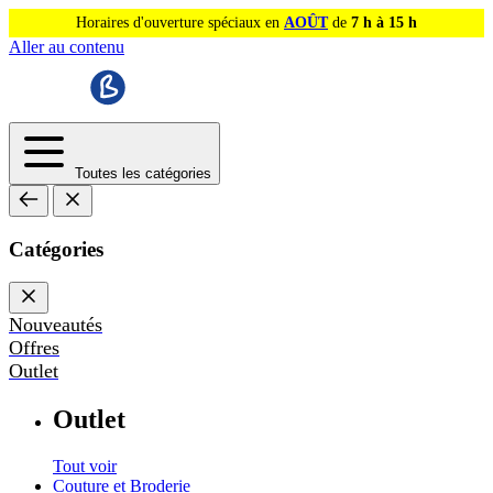
Horaires d'ouverture spéciaux en
AOÛT
de
7 h à 15 h
Aller au contenu
Toutes les catégories
Catégories
Nouveautés
Offres
Outlet
Outlet
Tout voir
Couture et Broderie