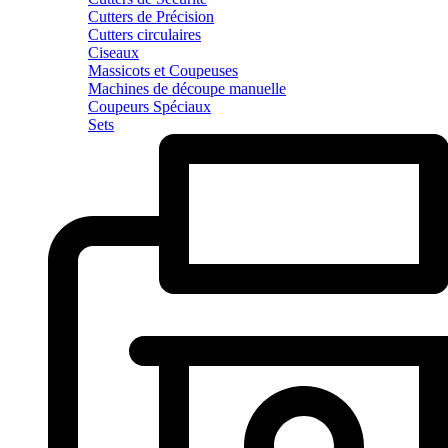
Cutters de Précision
Cutters circulaires
Ciseaux
Massicots et Coupeuses
Machines de découpe manuelle
Coupeurs Spéciaux
Sets