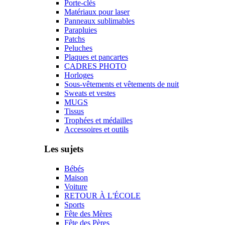
Porte-clés
Matériaux pour laser
Panneaux sublimables
Parapluies
Patchs
Peluches
Plaques et pancartes
CADRES PHOTO
Horloges
Sous-vêtements et vêtements de nuit
Sweats et vestes
MUGS
Tissus
Trophées et médailles
Accessoires et outils
Les sujets
Bébés
Maison
Voiture
RETOUR À L'ÉCOLE
Sports
Fête des Mères
Fête des Pères