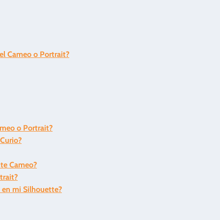
el Cameo o Portrait?
ameo o Portrait?
 Curio?
tte Cameo?
trait?
 en mi Silhouette?