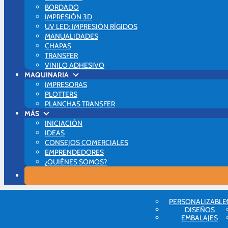
BORDADO
IMPRESIÓN 3D
UV LED: IMPRESIÓN RÍGIDOS
MANUALIDADES
CHAPAS
TRANSFER
VINILO ADHESIVO
MAQUINARIA
IMPRESORAS
PLOTTERS
PLANCHAS TRANSFER
MÁS
INICIACIÓN
IDEAS
CONSEJOS COMERCIALES
EMPRENDEDORES
¿QUIÉNES SOMOS?
Blog Brildor
PERSONALIZABLE
Plotters
DISEÑOS
Las preguntas más frecuentes sobre los plotters Silhouette
EMBALAJES