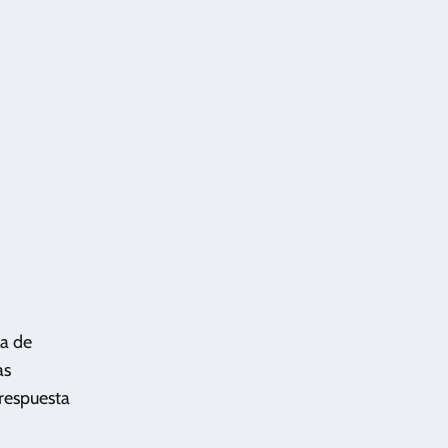
ia de
as
 respuesta