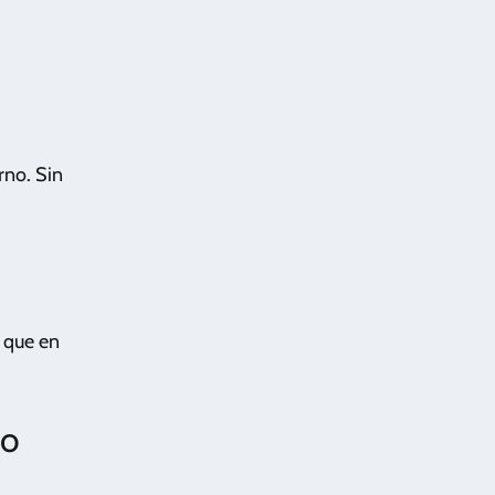
rno. Sin
 que en
 o